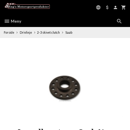
Gå
til
innholdet
Meny
Forside
Drivlinje
2-3 skivet clutch
Saab