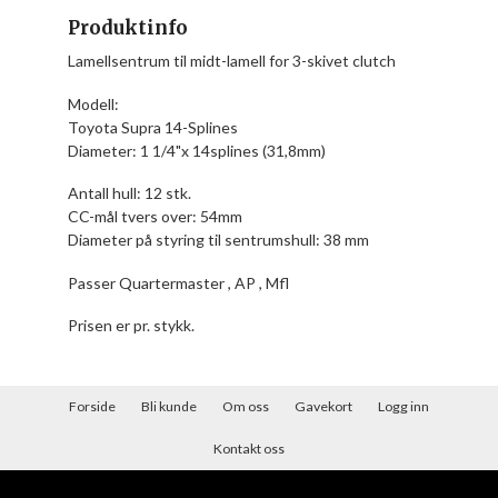
Produktinfo
Lamellsentrum til midt-lamell for 3-skivet clutch
Modell:
Toyota Supra 14-Splines
Diameter: 1 1/4"x 14splines (31,8mm)
Antall hull: 12 stk.
CC-mål tvers over: 54mm
Diameter på styring til sentrumshull: 38 mm
Passer Quartermaster , AP , Mfl
Prisen er pr. stykk.
Forside
Bli kunde
Om oss
Gavekort
Logg inn
Kontakt oss