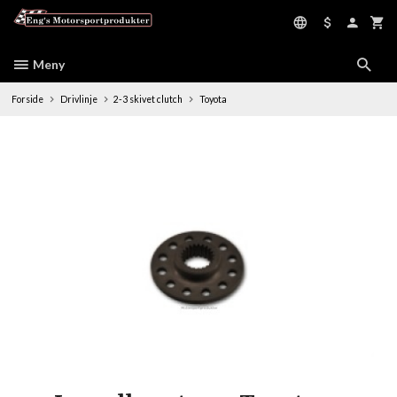
Gå
til
innholdet
Meny
Forside
Drivlinje
2-3 skivet clutch
Toyota