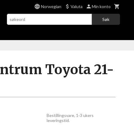
Norwegian
Valuta
Min konto
Søk
entrum Toyota 21-
Bestillingsvare, 1-3 ukers
leveringstid.