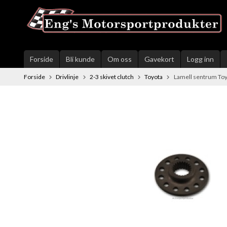
Gå
til
innholdet
Forside
Bli kunde
Om oss
Gavekort
Logg inn
Forside
Drivlinje
2-3 skivet clutch
Toyota
Lamell sentrum Toy