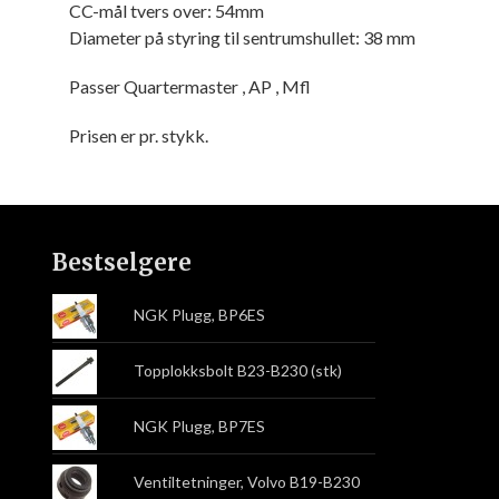
CC-mål tvers over: 54mm
Diameter på styring til sentrumshullet: 38 mm
Passer Quartermaster , AP , Mfl
Prisen er pr. stykk.
Bestselgere
NGK Plugg, BP6ES
Topplokksbolt B23-B230 (stk)
NGK Plugg, BP7ES
Ventiltetninger, Volvo B19-B230