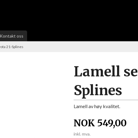
Kontakt oss
ota 21-Splines
Lamell s
Splines
Lamell av høy kvalitet.
NOK
549,00
inkl. mva.