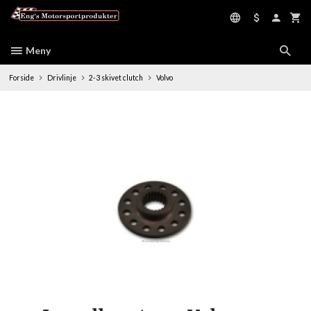
Gå
til
innholdet
Meny
Forside
Drivlinje
2-3 skivet clutch
Volvo