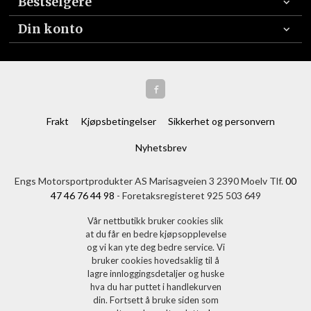
Bestselgere
Din konto
Frakt
Kjøpsbetingelser
Sikkerhet og personvern
Nyhetsbrev
Engs Motorsportprodukter AS Marisagveien 3 2390 Moelv Tlf.
00
47 46 76 44 98
- Foretaksregisteret 925 503 649
Vår nettbutikk bruker cookies slik
at du får en bedre kjøpsopplevelse
og vi kan yte deg bedre service. Vi
bruker cookies hovedsaklig til å
lagre innloggingsdetaljer og huske
hva du har puttet i handlekurven
din. Fortsett å bruke siden som