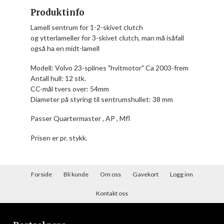
Produktinfo
Lamell sentrum for 1-2-skivet clutch
og ytterlameller for 3-skivet clutch, man må isåfall
også ha en midt-lamell
Modell: Volvo 23-splines "hvitmotor" Ca 2003-frem
Antall hull: 12 stk.
CC-mål tvers over: 54mm
Diameter på styring til sentrumshullet: 38 mm
Passer Quartermaster , AP , Mfl
Prisen er pr. stykk.
Forside
Bli kunde
Om oss
Gavekort
Logg inn
Kontakt oss