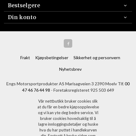
Bestselgere
Din konto
Frakt
Kjøpsbetingelser
Sikkerhet og personvern
Nyhetsbrev
Engs Motorsportprodukter AS Marisagveien 3 2390 Moelv Tlf.
00
47 46 76 44 98
- Foretaksregisteret 925 503 649
Vår nettbutikk bruker cookies slik
at du får en bedre kjøpsopplevelse
og vi kan yte deg bedre service. Vi
bruker cookies hovedsaklig til å
lagre innloggingsdetaljer og huske
hva du har puttet i handlekurven
din. Fortsett å bruke siden som