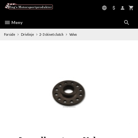
Gå
til
innholdet
Meny
Forside
Drivlinje
2-3 skivet clutch
Volvo