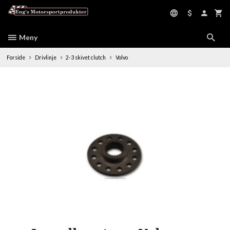
Gå
til
innholdet
Meny
Forside
Drivlinje
2-3 skivet clutch
Volvo