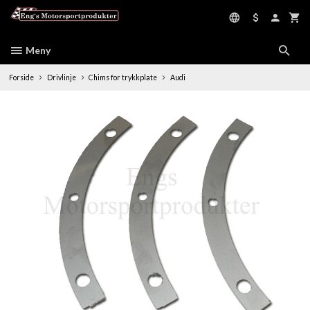
Gå
til
innholdet
Meny
Forside
Drivlinje
Chims for trykkplate
Audi