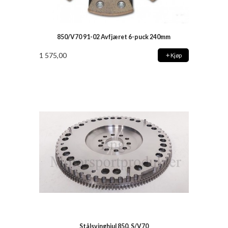
850/V70 91-02 Avfjæret 6-puck 240mm
1 575,00
Kjøp
Stålsvinghjul 850, S/V70