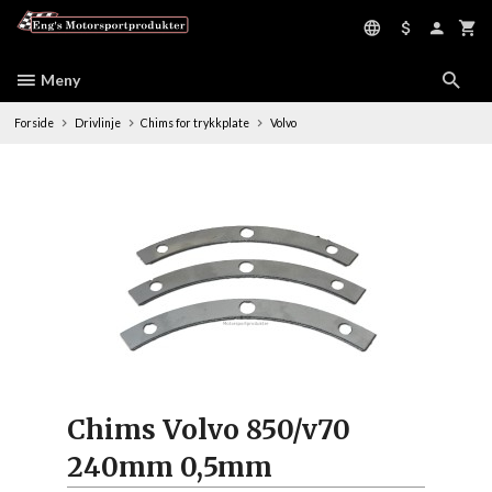
Gå
til
innholdet
Meny
Forside
Drivlinje
Chims for trykkplate
Volvo
Chims Volvo 850/v70
240mm 0,5mm