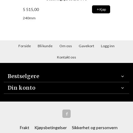
5 515,00
Kjøp
240mm
Forside
Bli kunde
Om oss
Gavekort
Logg inn
Kontakt oss
Bestselgere
Din konto
Frakt
Kjøpsbetingelser
Sikkerhet og personvern