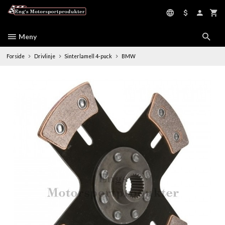
Gå
til
innholdet
Meny
Forside
Drivlinje
Sinterlamell 4-puck
BMW