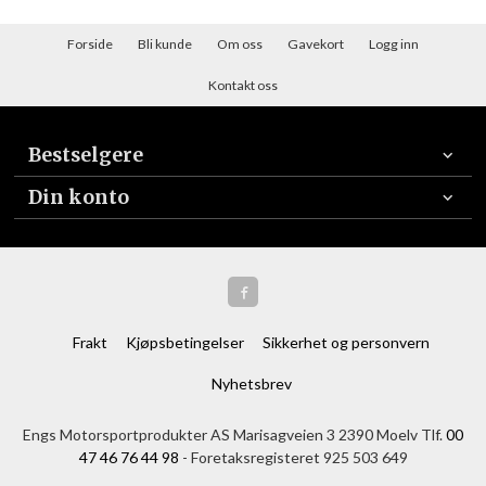
Forside
Bli kunde
Om oss
Gavekort
Logg inn
Kontakt oss
Bestselgere
Din konto
Frakt
Kjøpsbetingelser
Sikkerhet og personvern
Nyhetsbrev
Engs Motorsportprodukter AS Marisagveien 3 2390 Moelv Tlf.
00
47 46 76 44 98
- Foretaksregisteret 925 503 649