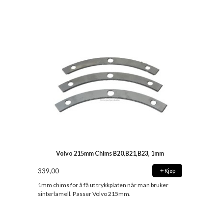
Volvo 215mm Chims B20,B21,B23, 1mm
339,00
Kjøp
1mm chims for å få ut trykkplaten når man bruker
sinterlamell. Passer Volvo 215mm.