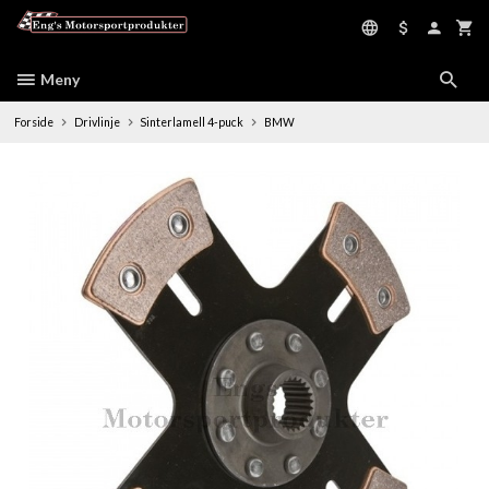
Gå
til
innholdet
Meny
Forside
Drivlinje
Sinterlamell 4-puck
BMW