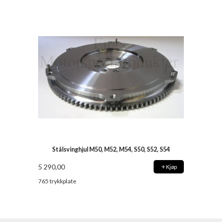
Stålsvinghjul M50, M52, M54, S50, S52, S54
5 290,00
Kjøp
765 trykkplate