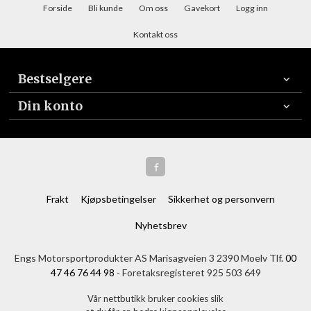
Forside
Bli kunde
Om oss
Gavekort
Logg inn
Kontakt oss
Bestselgere
Din konto
Frakt
Kjøpsbetingelser
Sikkerhet og personvern
Nyhetsbrev
Engs Motorsportprodukter AS Marisagveien 3 2390 Moelv Tlf.
00
47 46 76 44 98
- Foretaksregisteret 925 503 649
Vår nettbutikk bruker cookies slik