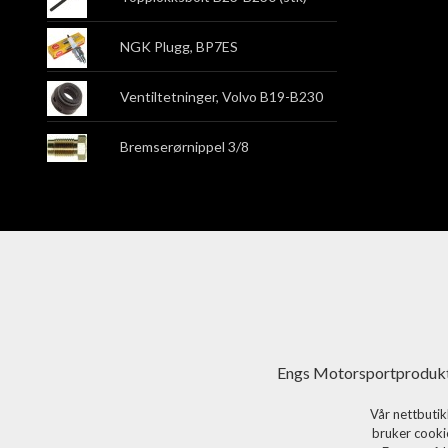
NGK Plugg, BP7ES
Ventiltetninger, Volvo B19-B230
Bremserørnippel 3/8
Engs Motorsportprodukt
Vår nettbutik
bruker cookie