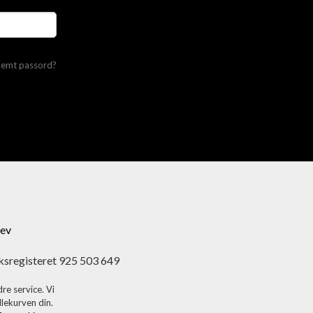
lemt passord?
ev
ksregisteret 925 503 649
re service. Vi
dlekurven din.