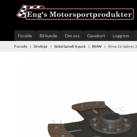
Gå
til
innholdet
Forside
Bli kunde
Om oss
Gavekort
Logg inn
Forside
Drivlinje
Sinterlamell 4-puck
BMW
Bmw 26-Splines 