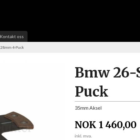
Kontakt oss
228mm 4-Puck
Bmw 26-S
Puck
35mm Aksel
NOK
1 460,00
inkl. mva.