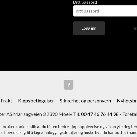
Ditt passord
G
Frakt
Kjøpsbetingelser
Sikkerhet og personvern
Nyhetsbr
er AS Marisagveien 3 2390 Moelv Tlf.
00 47 46 76 44 98
- Foreta
k bruker cookies slik at du får en bedre kjøpsopplevelse og vi kan yte deg bed
s hovedsaklig til å lagre innloggingsdetaljer og huske hva du har puttet i han