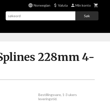
Norwegian
Valuta
Min konto
Søk
plines 228mm 4-
Bestillingsvare, 1-3 ukers
leveringstid.