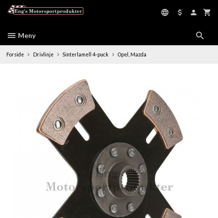
Gå
til
innholdet
Meny
Forside
Drivlinje
Sinterlamell 4-puck
Opel, Mazda