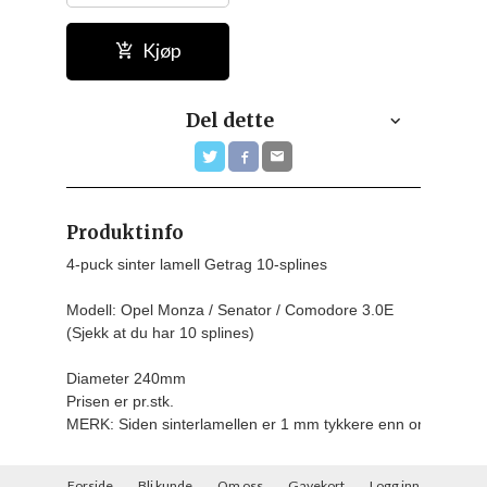
Kjøp
Del dette
Produktinfo
4-puck sinter lamell Getrag 10-splines

Modell: Opel Monza / Senator / Comodore 3.0E

(Sjekk at du har 10 splines)

Diameter 240mm
Prisen er pr.stk.
MERK: Siden sinterlamellen er 1 mm tykkere enn originalen,
Forside
Bli kunde
Om oss
Gavekort
Logg inn