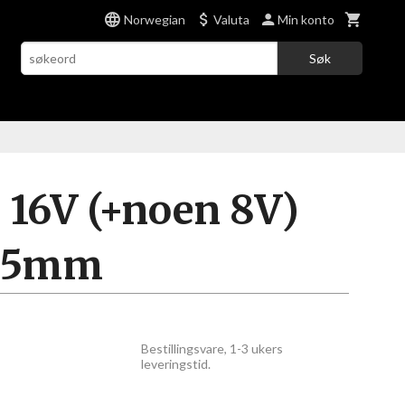
Norwegian
Valuta
Min konto
Søk
I 16V (+noen 8V)
215mm
Bestillingsvare, 1-3 ukers
leveringstid.