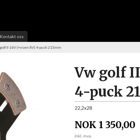
Kontakt oss
golf II 16V (+noen 8V) 4-puck 215mm
Vw golf I
4-puck 
22,2x28
NOK
1 350,00
inkl. mva.