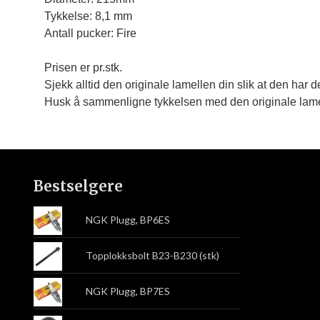
Tykkelse: 8,1 mm

Antall pucker: Fire
Prisen er pr.stk.
Sjekk alltid den originale lamellen din slik at den har
Husk å sammenligne tykkelsen med den originale lame
Bestselgere
NGK Plugg, BP6ES
Topplokksbolt B23-B230 (stk)
NGK Plugg, BP7ES