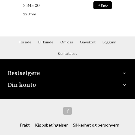
2 345,00
Kjøp
228mm
Forside
Bli kunde
Om oss
Gavekort
Logg inn
Kontakt oss
Bestselgere
Din konto
Frakt
Kjøpsbetingelser
Sikkerhet og personvern