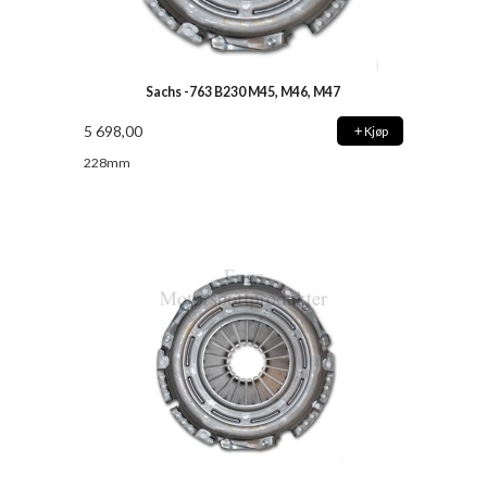
Sachs -763 B230 M45, M46, M47
5 698,00
Kjøp
228mm