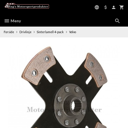
Gå
til
innholdet
Meny
Forside
Drivlinje
Sinterlamell 4-puck
Volvo