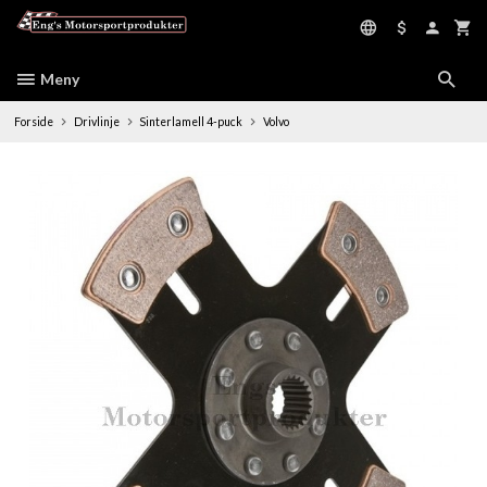
Gå
til
innholdet
Meny
Forside
Drivlinje
Sinterlamell 4-puck
Volvo