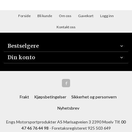
Forside
Bli kunde
Om oss
Gavekort
Logg inn
Kontakt oss
Bestselgere
Din konto
Frakt
Kjøpsbetingelser
Sikkerhet og personvern
Nyhetsbrev
Engs Motorsportprodukter AS Marisagveien 3 2390 Moelv Tlf.
00
47 46 76 44 98
- Foretaksregisteret 925 503 649