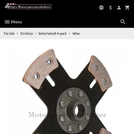
Gå
til
innholdet
Meny
Forside
Drivlinje
Sinterlamell 4-puck
Volvo