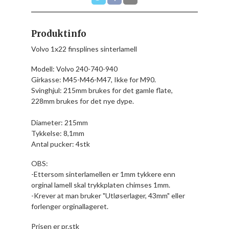
Produktinfo
Volvo 1x22 finsplines sinterlamell
Modell: Volvo 240-740-940
Girkasse: M45-M46-M47, Ikke for M90.
Svinghjul: 215mm brukes for det gamle flate,
228mm brukes for det nye dype.
Diameter: 215mm
Tykkelse: 8,1mm
Antal pucker: 4stk
OBS:
-Ettersom sinterlamellen er 1mm tykkere enn
orginal lamell skal trykkplaten chimses 1mm.
-Krever at man bruker "Utløserlager, 43mm" eller
forlenger orginallageret.
Prisen er pr.stk