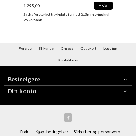
1 295,00
Kjøp
Sachs forsterket trykkplate for flatt 215mm svinghjul
Volvo/Saab
Forside
Bli kunde
Om oss
Gavekort
Logg inn
Kontakt oss
Bestselgere
Din konto
Frakt
Kjøpsbetingelser
Sikkerhet og personvern