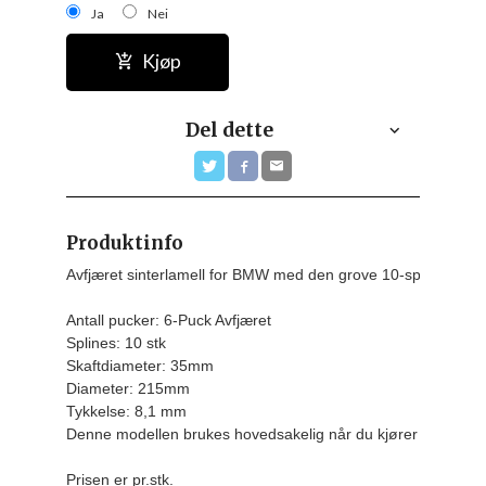
Ja
Nei
Kjøp
Del dette
Produktinfo
Avfjæret sinterlamell for BMW med den grove 10-spline akse
Antall pucker: 6-Puck Avfjæret

Splines: 10 stk

Skaftdiameter: 35mm

Diameter: 215mm

Tykkelse: 8,1 mm

Denne modellen brukes hovedsakelig når du kjører med BMW g
Prisen er pr.stk.