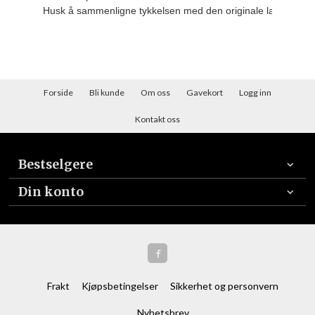
Husk å sammenligne tykkelsen med den originale lamellen d
Forside
Bli kunde
Om oss
Gavekort
Logg inn
Kontakt oss
Bestselgere
Din konto
Frakt
Kjøpsbetingelser
Sikkerhet og personvern
Nyhetsbrev