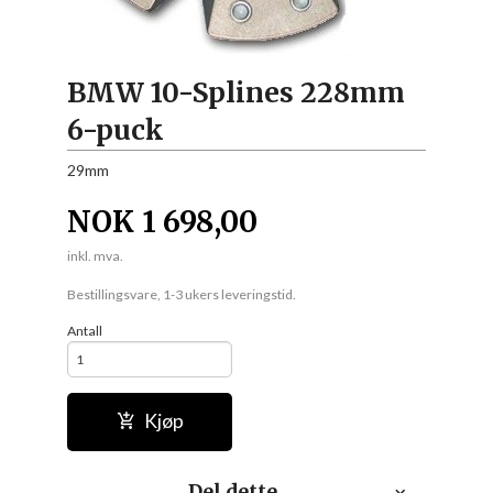
BMW 10-Splines 228mm
6-puck
29mm
NOK
1 698,00
inkl. mva.
Bestillingsvare, 1-3 ukers leveringstid.
Antall
Kjøp
Del dette