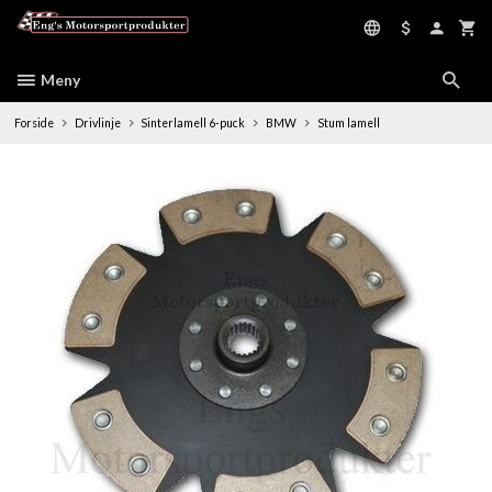
Gå
til
innholdet
Meny
Forside
Drivlinje
Sinterlamell 6-puck
BMW
Stum lamell