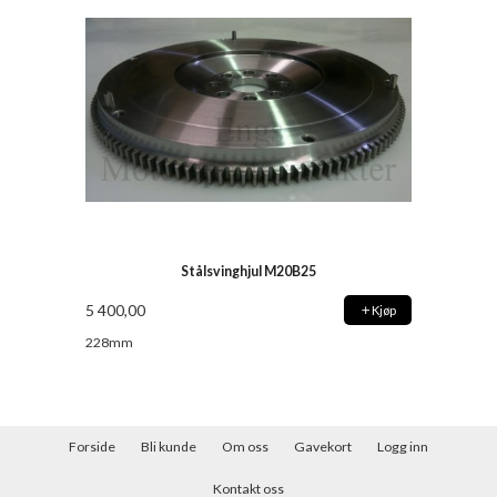
Stålsvinghjul M20B25
5 400,00
Kjøp
228mm
Forside
Bli kunde
Om oss
Gavekort
Logg inn
Kontakt oss