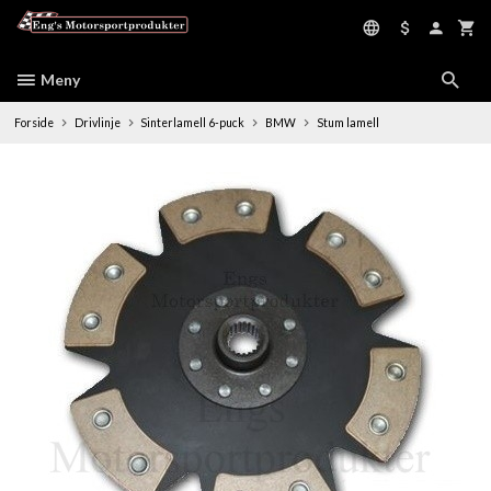
Gå
til
innholdet
Meny
Forside
Drivlinje
Sinterlamell 6-puck
BMW
Stum lamell