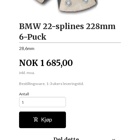
BMW 22-splines 228mm
6-Puck
28,6mm
NOK
1 685,00
inkl. mva.
Bestillingsvare, 1-3 ukers leveringstid.
Antall
Kjøp
Del dette