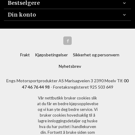
Bestselgere
Din konto
Frakt
Kjøpsbetingelser
Sikkerhet og personvern
Nyhetsbrev
Engs Motorsportprodukter AS Marisagveien 3 2390 Moelv Tlf.
00
47 46 76 44 98
- Foretaksregisteret 925 503 649
Vår nettbutikk bruker cookies slik
at du får en bedre kjøpsopplevelse
og vi kan yte deg bedre service. Vi
bruker cookies hovedsaklig til å
lagre innloggingsdetaljer og huske
hva du har puttet i handlekurven
din. Fortsett å bruke siden som