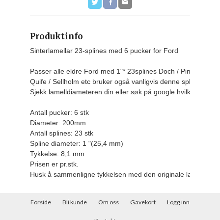
Produktinfo
Sinterlamellar 23-splines med 6 pucker for Ford

Passer alle eldre Ford med 1"* 23splines Doch / Pinto, Coswor
Quife / Sellholm etc bruker også vanligvis denne splines.

Sjekk lamelldiameteren din eller søk på google hvilken diamet
Antall pucker: 6 stk

Diameter: 200mm

Antall splines: 23 stk

Spline diameter: 1 "(25,4 mm)

Tykkelse: 8,1 mm
Prisen er pr.stk.
Husk å sammenligne tykkelsen med den originale lamellen d
Forside
Bli kunde
Om oss
Gavekort
Logg inn