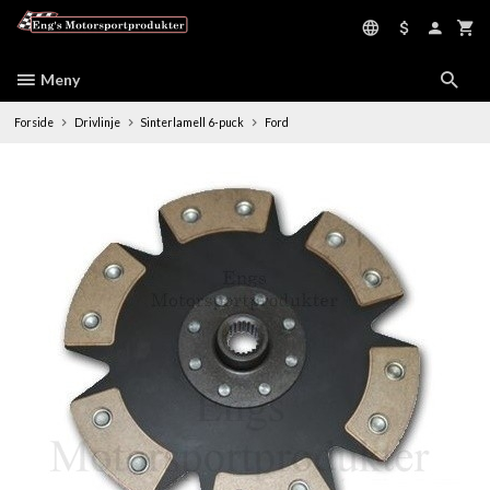
Gå
til
innholdet
Meny
Forside
Drivlinje
Sinterlamell 6-puck
Ford