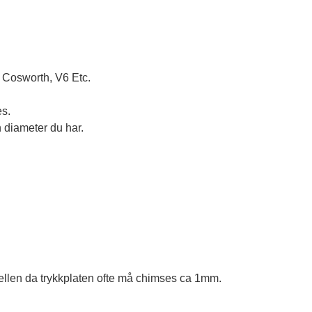
 Cosworth, V6 Etc. 
s.

 diameter du har.

llen da trykkplaten ofte må chimses ca 1mm.