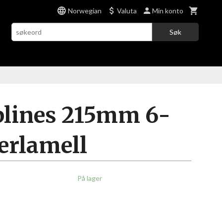
Norwegian
Valuta
Min konto
Søk
plines 215mm 6-
erlamell
På lager