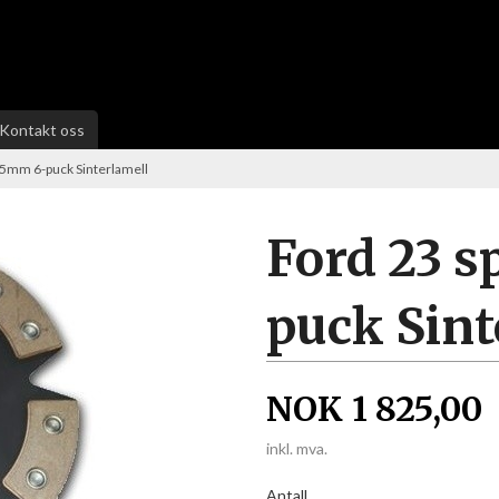
Kontakt oss
15mm 6-puck Sinterlamell
Ford 23 s
puck Sint
NOK
1 825,00
inkl. mva.
Antall