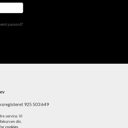
lemt passord?
ev
ksregisteret 925 503 649
re service. Vi
dlekurven din.
 for cookies.