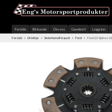
Gå
til
innholdet
Forside
Bli kunde
Om oss
Gavekort
Logg inn
Forside
Drivlinje
Sinterlamell 6-puck
Ford
Ford 23-Splines 2