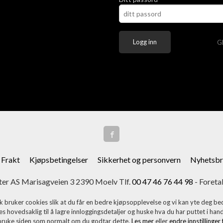
G
Frakt
Kjøpsbetingelser
Sikkerhet og personvern
Nyhetsbr
er AS Marisagveien 3 2390 Moelv Tlf.
00 47 46 76 44 98
- Foreta
k bruker cookies slik at du får en bedre kjøpsopplevelse og vi kan yte deg bed
s hovedsaklig til å lagre innloggingsdetaljer og huske hva du har puttet i han
 bruke siden som normalt om du godtar dette.
Les mer
eller
endre innstillinger