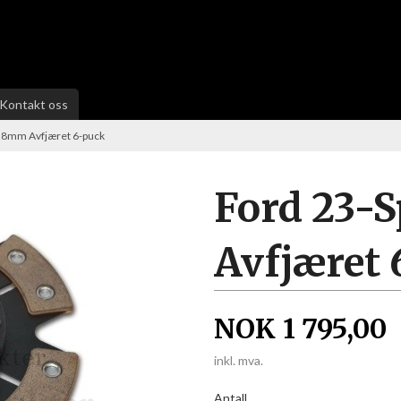
Kontakt oss
28mm Avfjæret 6-puck
Ford 23-
Avfjæret
NOK
1 795,00
inkl. mva.
Antall