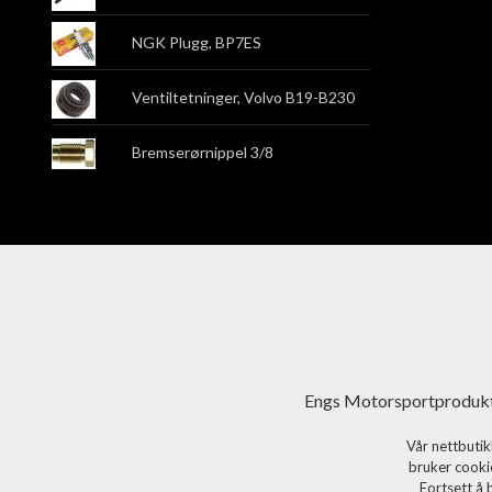
NGK Plugg, BP7ES
Ventiltetninger, Volvo B19-B230
Bremserørnippel 3/8
Engs Motorsportprodukt
Vår nettbutik
bruker cookie
Fortsett å