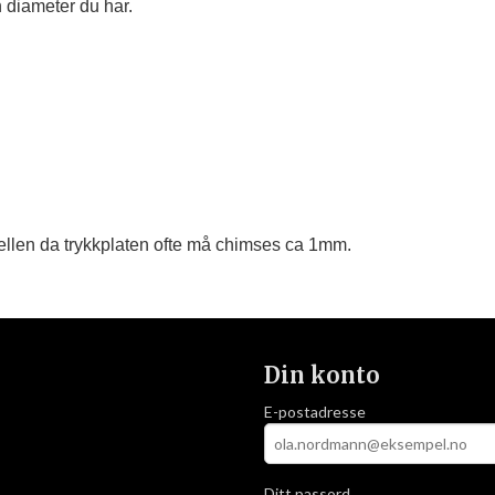
 diameter du har.

llen da trykkplaten ofte må chimses ca 1mm.
Din konto
E-postadresse
Ditt passord