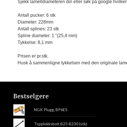
Sjekk lamelldiameteren din eller søk på google hvilken
Antall pucker: 6 stk

Diameter: 228mm

Antall splines: 23 stk

Spline diameter: 1 "(25,4 mm)

Tykkelse: 8,1 mm
Prisen er pr.stk.
Husk å sammenligne tykkelsen med den originale lame
Bestselgere
NGK Plugg, BP6ES
Topplokksbolt B23-B230 (stk)