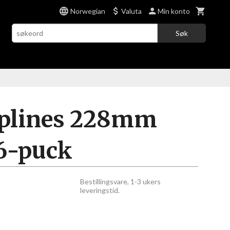
Norwegian
Valuta
Min konto
Søk
Splines 228mm
 6-puck
Bestillingsvare, 1-3 ukers
leveringstid.