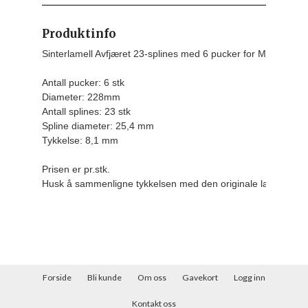
Produktinfo
Sinterlamell Avfjæret 23-splines med 6 pucker for Mitsubishi E
Antall pucker: 6 stk

Diameter: 228mm

Antall splines: 23 stk

Spline diameter: 25,4 mm

Tykkelse: 8,1 mm
Prisen er pr.stk.
Husk å sammenligne tykkelsen med den originale lamellen d
Forside
Bli kunde
Om oss
Gavekort
Logg inn
Kontakt oss