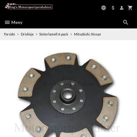
Gå
til
innholdet
Meny
Forside
Drivlinje
Sinterlamell 6-puck
Mitsubishi, Nissan