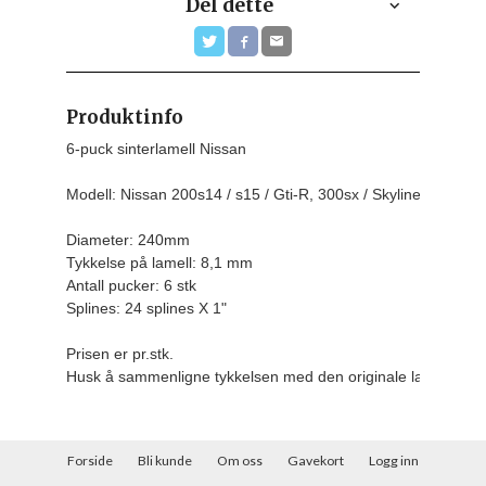
Del dette
Produktinfo
6-puck sinterlamell Nissan

Modell: Nissan 200s14 / s15 / Gti-R, 300sx / Skyline Mfl

Diameter: 240mm

Tykkelse på lamell: 8,1 mm

Antall pucker: 6 stk

Splines: 24 splines X 1"
Prisen er pr.stk.
Husk å sammenligne tykkelsen med den originale lamellen da
Forside
Bli kunde
Om oss
Gavekort
Logg inn