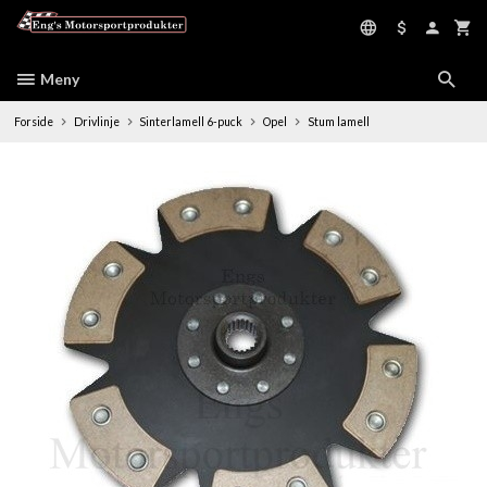
Gå
til
innholdet
Meny
Forside
Drivlinje
Sinterlamell 6-puck
Opel
Stum lamell