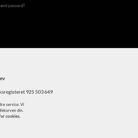
lemt passord?
ev
ksregisteret 925 503 649
re service. Vi
dlekurven din.
 for cookies.