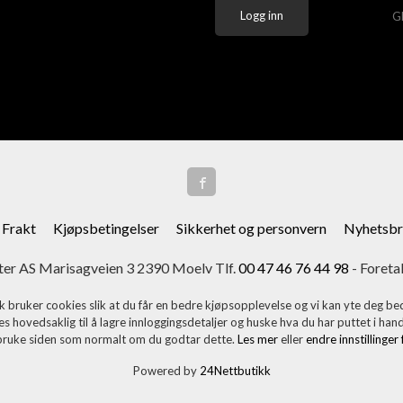
G
Frakt
Kjøpsbetingelser
Sikkerhet og personvern
Nyhetsbr
er AS Marisagveien 3 2390 Moelv Tlf.
00 47 46 76 44 98
- Foreta
k bruker cookies slik at du får en bedre kjøpsopplevelse og vi kan yte deg bed
s hovedsaklig til å lagre innloggingsdetaljer og huske hva du har puttet i han
 bruke siden som normalt om du godtar dette.
Les mer
eller
endre innstillinger
Powered by
24Nettbutikk