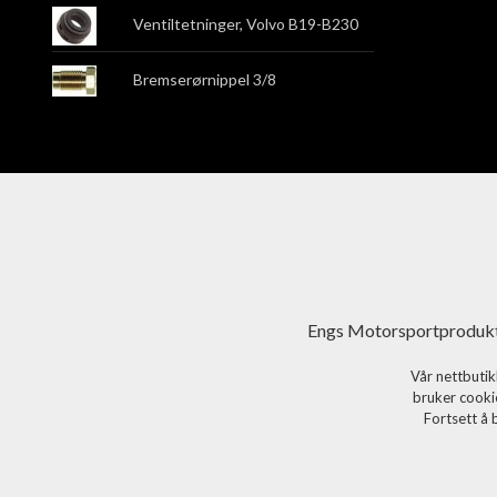
Ventiltetninger, Volvo B19-B230
Bremserørnippel 3/8
Engs Motorsportprodukt
Vår nettbutik
bruker cookie
Fortsett å