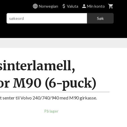
Norwegian
Valuta
Min konto
Søk
sinterlamell,
r M90 (6-puck)
t senter til Volvo 240/740/940 med M90 girkasse.
På lager