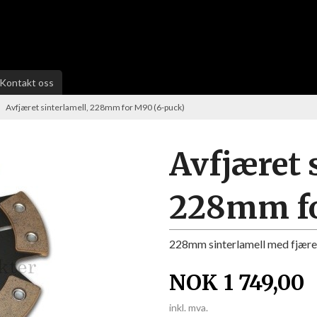
Kontakt oss
Avfjæret sinterlamell, 228mm for M90 (6-puck)
Avfjæret 
228mm fo
228mm sinterlamell med fjære
NOK
1 749,00
inkl. mva.