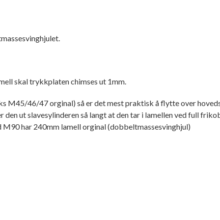
tmassesvinghjulet.
amell skal trykkplaten chimses ut 1mm.
 M45/46/47 orginal) så er det mest praktisk å flytte over hovedsyl
 den ut slavesylinderen så langt at den tar i lamellen ved full frikob
ed M90 har 240mm lamell orginal (dobbeltmassesvinghjul)