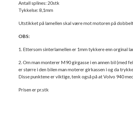
Antall splines: 20stk
Tykkelse: 8,1mm
Utstikket på lamellen skal være mot motoren på dobbel
OBS:
1. Ettersom sinterlamellen er 1mm tykkere enn orginal l
2. Om man monterer M90 girgasse i en annen bil (med feks
er større i den bilen man moterer girkassen i og da trykker
Disse punktene er viktige, tenk også på at Volvo 940 m
Prisen er pr.stk