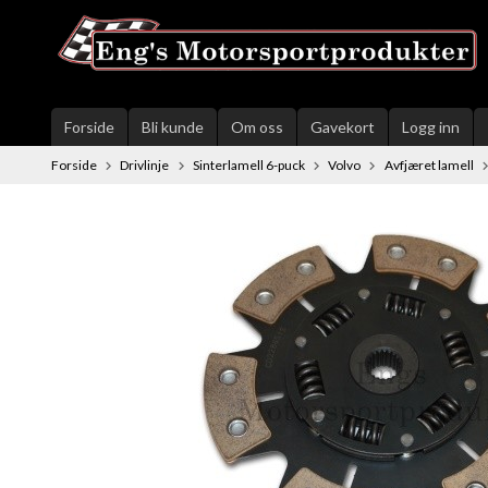
Gå
til
innholdet
Forside
Bli kunde
Om oss
Gavekort
Logg inn
Forside
Drivlinje
Sinterlamell 6-puck
Volvo
Avfjæret lamell