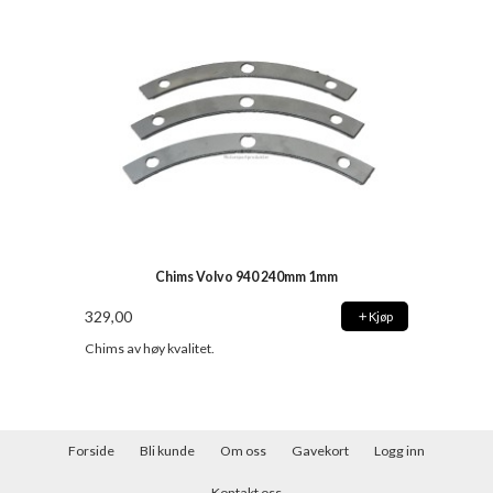
Chims Volvo 940 240mm 1mm
329,00
Kjøp
Chims av høy kvalitet.
Forside
Bli kunde
Om oss
Gavekort
Logg inn
Kontakt oss