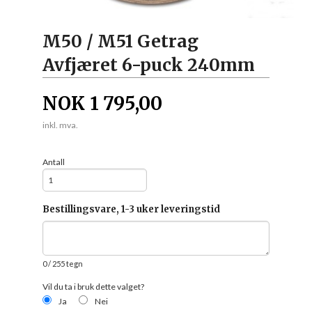
M50 / M51 Getrag
Avfjæret 6-puck 240mm
NOK
1 795,00
inkl. mva.
Antall
Bestillingsvare, 1-3 uker leveringstid
0
/ 255 tegn
Vil du ta i bruk dette valget?
Ja
Nei