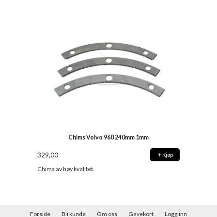
Chims Volvo 960 240mm 1mm
329,00
Kjøp
Chims av høy kvalitet.
Forside
Bli kunde
Om oss
Gavekort
Logg inn