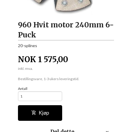
960 Hvit motor 240mm 6-
Puck
20-splines
NOK
1 575,00
inkl. mva.
Bestillingsvare, 1-3 ukers leveringstid.
Antall
Kjøp
Del dette