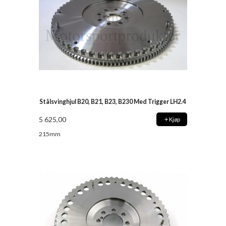
Stålsvinghjul B20, B21, B23, B230 Med Trigger LH2.4
5 625,00
Kjøp
215mm