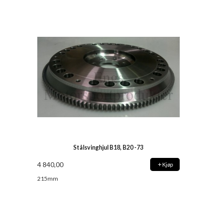
Stålsvinghjul B18, B20 -73
4 840,00
Kjøp
215mm