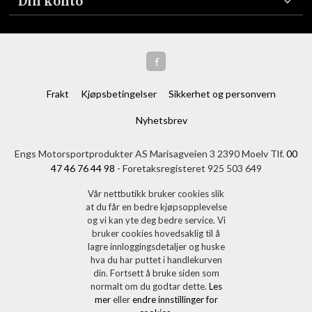
Din konto
Frakt
Kjøpsbetingelser
Sikkerhet og personvern
Nyhetsbrev
Engs Motorsportprodukter AS Marisagveien 3 2390 Moelv Tlf.
00
47 46 76 44 98
- Foretaksregisteret 925 503 649
Vår nettbutikk bruker cookies slik
at du får en bedre kjøpsopplevelse
og vi kan yte deg bedre service. Vi
bruker cookies hovedsaklig til å
lagre innloggingsdetaljer og huske
hva du har puttet i handlekurven
din. Fortsett å bruke siden som
normalt om du godtar dette.
Les
mer
eller
endre innstillinger for