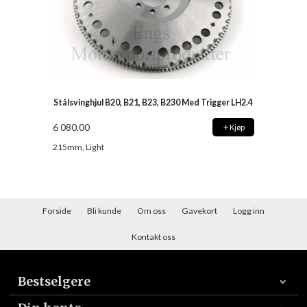
Stålsvinghjul B20, B21, B23, B230 Med Trigger LH2.4
6 080,00
Kjøp
215mm, Light
Forside
Bli kunde
Om oss
Gavekort
Logg inn
Kontakt oss
Bestselgere