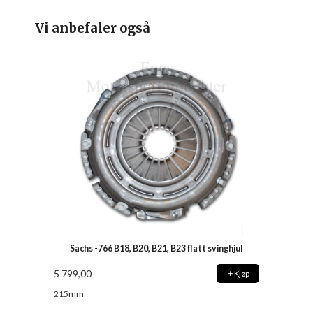
Vi anbefaler også
Sachs -766 B18, B20, B21, B23 flatt svinghjul
5 799,00
Kjøp
215mm