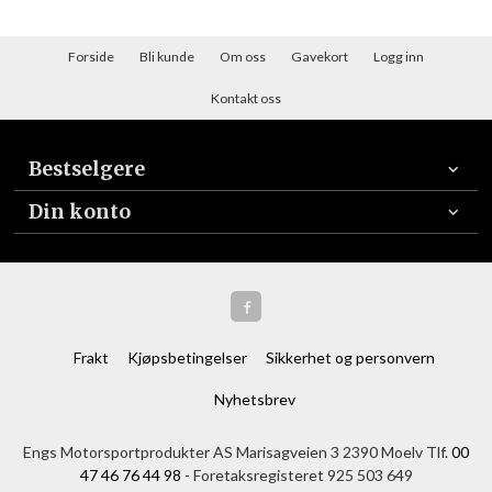
Forside
Bli kunde
Om oss
Gavekort
Logg inn
Kontakt oss
Bestselgere
Din konto
Frakt
Kjøpsbetingelser
Sikkerhet og personvern
Nyhetsbrev
Engs Motorsportprodukter AS Marisagveien 3 2390 Moelv Tlf.
00
47 46 76 44 98
- Foretaksregisteret 925 503 649