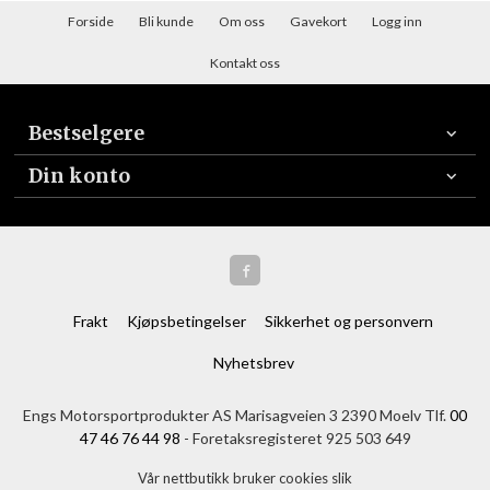
Forside
Bli kunde
Om oss
Gavekort
Logg inn
Kontakt oss
Bestselgere
Din konto
Frakt
Kjøpsbetingelser
Sikkerhet og personvern
Nyhetsbrev
Engs Motorsportprodukter AS Marisagveien 3 2390 Moelv Tlf.
00
47 46 76 44 98
- Foretaksregisteret 925 503 649
Vår nettbutikk bruker cookies slik