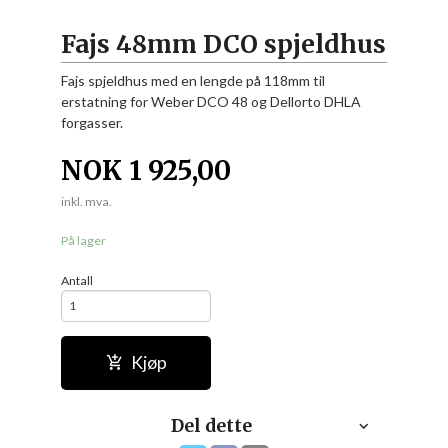
Fajs 48mm DCO spjeldhus
Fajs spjeldhus med en lengde på 118mm til
erstatning for Weber DCO 48 og Dellorto DHLA
forgasser.
NOK
1 925,00
inkl. mva.
På lager
Antall
Kjøp
Del dette