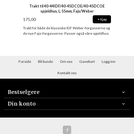
Trakt til 40-44IDF/40-45DCOE/40-45DCOE
spjeldhus, L: 55mm, Fajs/Weber
175,00
Kjøp
Trakt for både de klassiske IDF Weber-forgasserne og
de nye Fajs-forgasserne. Passer også våre spjeldhus.
Forside
Bli kunde
Om oss
Gavekort
Logg inn
Kontakt oss
Bestselgere
Din konto