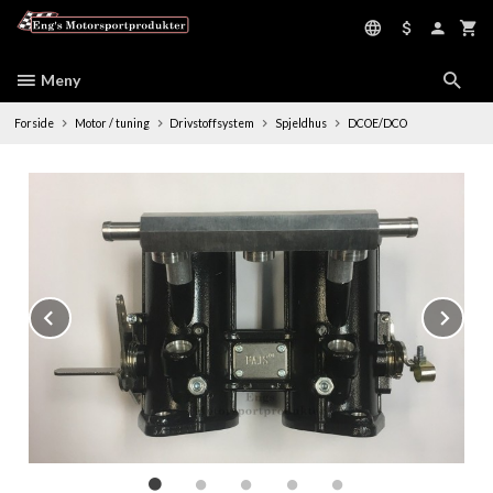
Gå
til
innholdet
Meny
Forside
Motor / tuning
Drivstoffsystem
Spjeldhus
DCOE/DCO
Prev
Ne