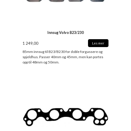
Innsug Volvo B23/230
1 249,00
Les mer
85mm innsug til B23/B230 for doble forgassere og
spjeldhus. Passer 40mm og 45mm, men kan portes
opp til 48mm og 50mm.