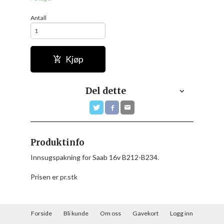
Antall
Kjøp
Del dette
Produktinfo
Innsugspakning for Saab 16v B212-B234.
Prisen er pr.stk
Forside
Bli kunde
Om oss
Gavekort
Logg inn