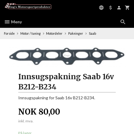
Gå
til
innholdet
Meny
Forside
Motor / tuning
Motordeler
Pakninger
Saab
Innsugspakning Saab 16v
B212-B234
Innsugspakning for Saab 16v B212-B234.
NOK
80,00
inkl. mva.
På lager