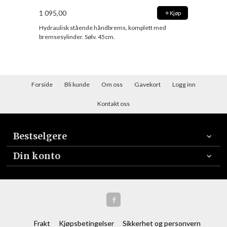
1 095,00
Kjøp
Hydraulisk stående håndbrems, komplett med
bremsesylinder. Sølv. 45cm.
Forside
Bli kunde
Om oss
Gavekort
Logg inn
Kontakt oss
Bestselgere
Din konto
Frakt
Kjøpsbetingelser
Sikkerhet og personvern