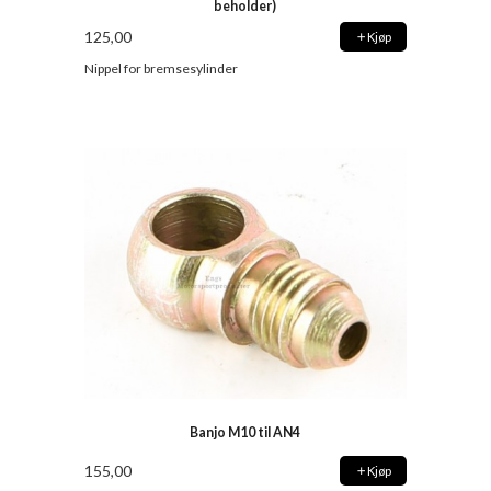
beholder)
125,00
Kjøp
Nippel for bremsesylinder
Banjo M10 til AN4
155,00
Kjøp