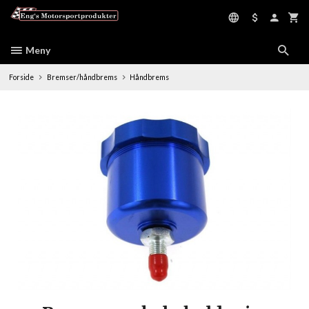
Gå
til
innholdet
Meny
Forside
Bremser/håndbrems
Håndbrems