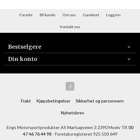
Forside
Bli kunde
Om oss
Gavekort
Logg inn
Kontakt oss
Bestselgere
Din konto
Frakt
Kjøpsbetingelser
Sikkerhet og personvern
Nyhetsbrev
Engs Motorsportprodukter AS Marisagveien 3 2390 Moelv Tlf.
00
47 46 76 44 98
- Foretaksregisteret 925 503 649