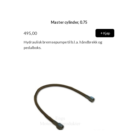
Master cylinder, 0.75
495,00
Kjøp
Hydraulisk bremsepumpe til b.l.a. håndbrekk og
pedalboks.