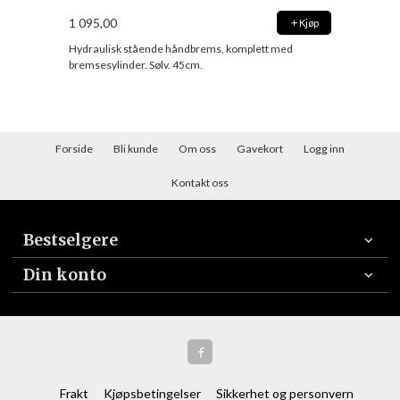
1 095,00
Kjøp
Hydraulisk stående håndbrems, komplett med
bremsesylinder. Sølv. 45cm.
Forside
Bli kunde
Om oss
Gavekort
Logg inn
Kontakt oss
Bestselgere
Din konto
Frakt
Kjøpsbetingelser
Sikkerhet og personvern