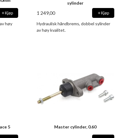
630mm
sylinder
1 249,00
Kjøp
Kjøp
av høy
Hydraulisk håndbrems, dobbel sylinder
av høy kvalitet.
ace 5
Master cylinder, 0.60