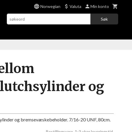
Norwegian
Valuta
Min konto
Søk
ellom
lutchsylinder og
sylinder og bremsevæskebeholder. 7/16-20 UNF, 80cm.
Bestillingsvare, 1-3 uker leveringstid