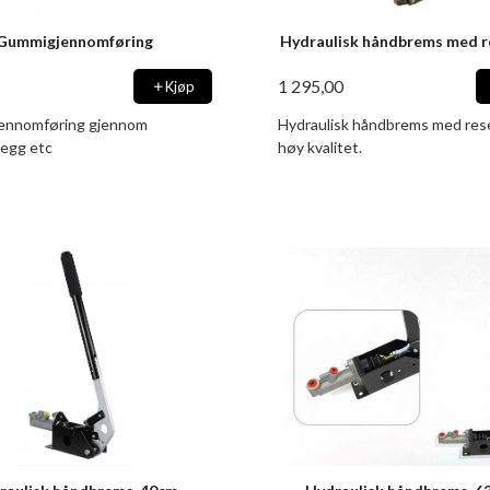
Gummigjennomføring
Hydraulisk håndbrems med r
1 295,00
Kjøp
ennomføring gjennom
Hydraulisk håndbrems med res
egg etc
høy kvalitet.