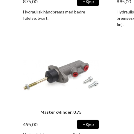
875,00
895,00
Kjøp
Hydraulisk håndbrems med bedre
Hydrauli
følelse. Svart.
bremsesyl
fin).
Master cylinder, 0.75
495,00
Kjøp