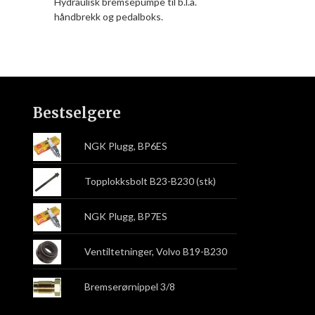
Hydraulisk bremsepumpe til b.l.a.
håndbrekk og pedalboks.
Bestselgere
NGK Plugg, BP6ES
Topplokksbolt B23-B230 (stk)
NGK Plugg, BP7ES
Ventiltetninger, Volvo B19-B230
Bremserørnippel 3/8