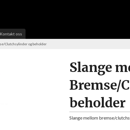
Kontakt oss
e/Clutchsylinder og beholder
Slange m
Bremse/C
beholder
Slange mellom bremse/clutch