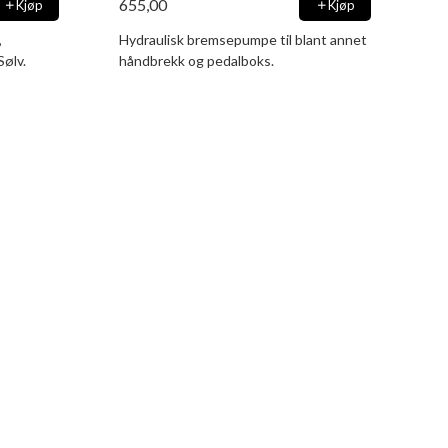
655,00
Kjøp
Kjøp
,
Hydraulisk bremsepumpe til blant annet
Sølv.
håndbrekk og pedalboks.