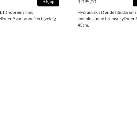
1 095,00
Kjøp
sk håndbrems med
Hydraulisk stående håndbrems
inder. Svart anodisert (veldig
komplett med bremsesylinder. 
45cm.