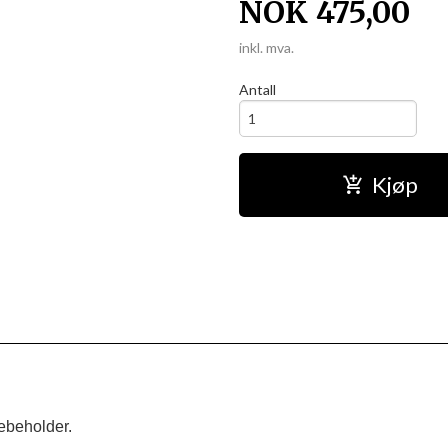
NOK
475,00
inkl. mva.
Antall
Kjøp
beholder.
