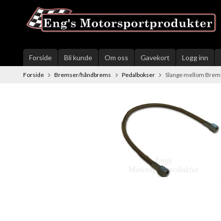
Gå
til
innholdet
Forside
Bli kunde
Om oss
Gavekort
Logg inn
Forside
Bremser/håndbrems
Pedalbokser
Slange mellom Brems