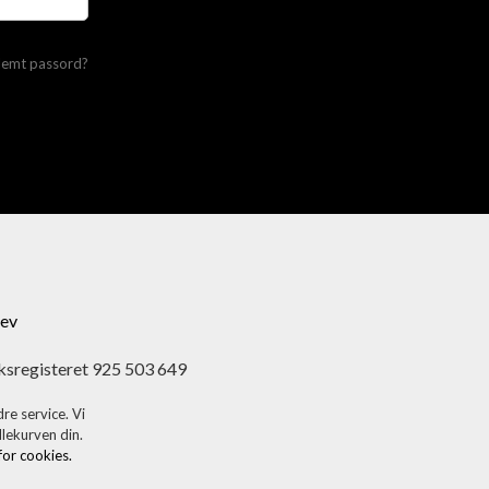
lemt passord?
ev
ksregisteret 925 503 649
re service. Vi
dlekurven din.
 for cookies.