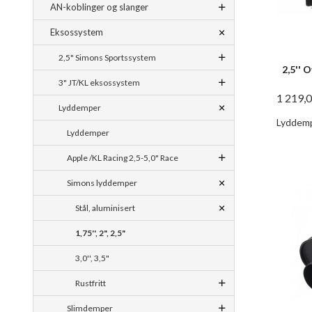
AN-koblinger og slanger
Eksossystem
2,5" Simons Sportssystem
2,5'' 
3" JT/KL eksossystem
1 219,
Lyddemper
Lyddemp
Lyddemper
Apple /KL Racing 2,5-5,0" Race
Simons lyddemper
Stål, aluminisert
1,75'', 2", 2,5"
3,0'', 3,5"
Rustfritt
Slimdemper