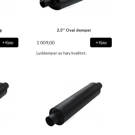
ig
2,5'' Oval demper
1 009,00
Kjøp
Kjøp
Lyddemper av høy kvalitet.