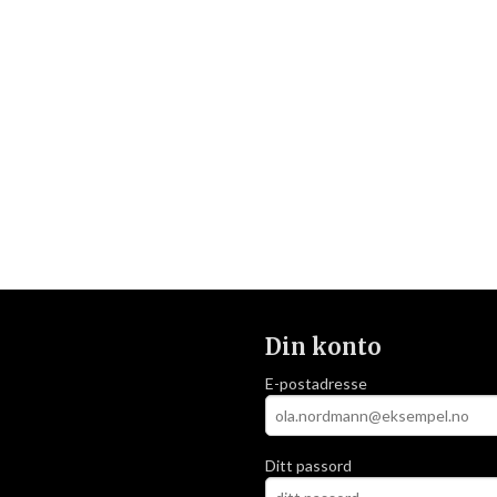
Din konto
E-postadresse
Ditt passord