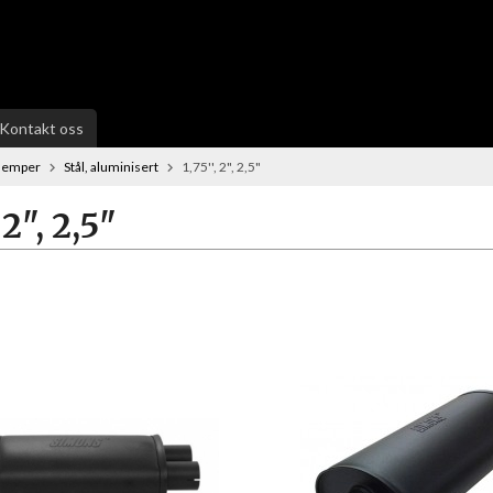
Kontakt oss
demper
Stål, aluminisert
1,75'', 2", 2,5"
, 2", 2,5"