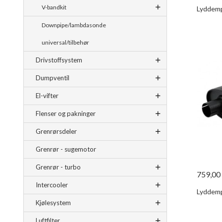
V-bandkit
Lyddemp
Downpipe/lambdasonde
universal/tilbehør
Drivstoffsystem
Dumpventil
El-vifter
Flenser og pakninger
Grenrørsdeler
Grenrør - sugemotor
Grenrør - turbo
759,00
Intercooler
Lyddemp
Kjølesystem
Luftfilter