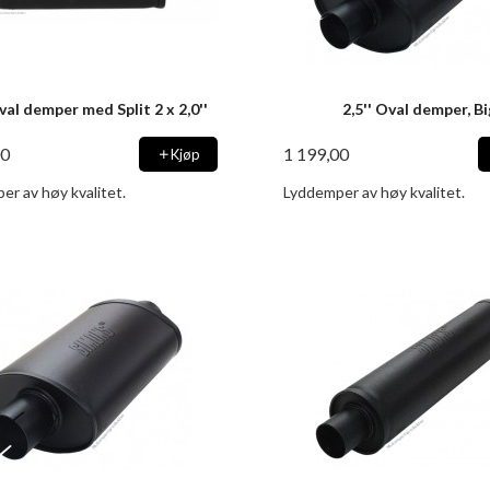
Oval demper med Split 2 x 2,0''
2,5'' Oval demper, B
00
1 199,00
Kjøp
er av høy kvalitet.
Lyddemper av høy kvalitet.