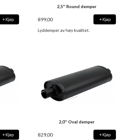
2,5'' Round demper
899,00
Kjøp
Kjøp
Lyddemper av høy kvalitet.
2,0'' Oval demper
829,00
Kjøp
Kjøp