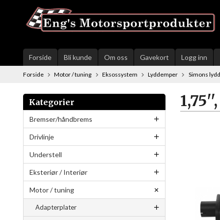
Gå
til
innholdet
Forside
Bli kunde
Om oss
Gavekort
Logg inn
Forside
Motor / tuning
Eksossystem
Lyddemper
Simons lyd
1,75''
Kategorier
Bremser/håndbrems
Drivlinje
Understell
Eksteriør / Interiør
Motor / tuning
Adapterplater