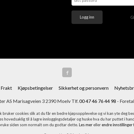
G
Frakt
Kjøpsbetingelser
Sikkerhet og personvern
Nyhetsbr
er AS Marisagveien 3 2390 Moelv Tlf.
00 47 46 76 44 98
- Foreta
k bruker cookies slik at du får en bedre kjøpsopplevelse og vi kan yte deg bed
s hovedsaklig til å lagre innloggingsdetaljer og huske hva du har puttet i han
 bruke siden som normalt om du godtar dette.
Les mer
eller
endre innstillinger