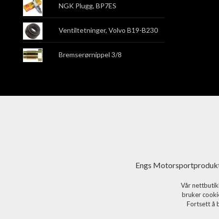
NGK Plugg, BP7ES
Ventiltetninger, Volvo B19-B230
Bremserørnippel 3/8
Engs Motorsportprodukt
Vår nettbutik
bruker cookie
Fortsett å