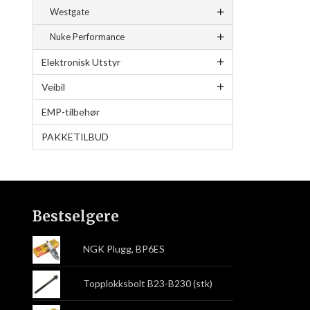
Westgate
Nuke Performance
Elektronisk Utstyr
Veibil
EMP-tilbehør
PAKKETILBUD
Bestselgere
NGK Plugg, BP6ES
Topplokksbolt B23-B230 (stk)