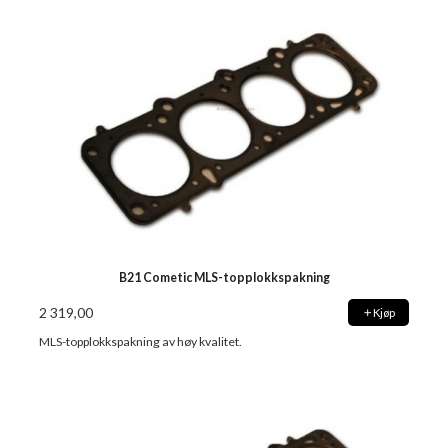
B21 Cometic MLS-topplokkspakning
2 319,00
Kjøp
MLS-topplokkspakning av høy kvalitet.