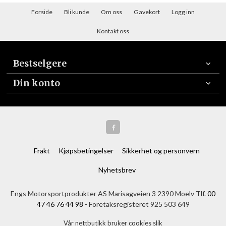
Forside
Bli kunde
Om oss
Gavekort
Logg inn
Kontakt oss
Bestselgere
Din konto
Frakt
Kjøpsbetingelser
Sikkerhet og personvern
Nyhetsbrev
Engs Motorsportprodukter AS Marisagveien 3 2390 Moelv Tlf.
00
47 46 76 44 98
- Foretaksregisteret 925 503 649
Vår nettbutikk bruker cookies slik