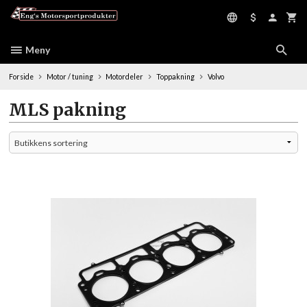
Gå
til
innholdet
Meny
Forside
Motor / tuning
Motordeler
Toppakning
Volvo
MLS pakning