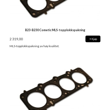
B23-B230 Cometic MLS-topplokkspakning
2 319,00
Kjøp
MLS-topplokkspakning av høy kvalitet.