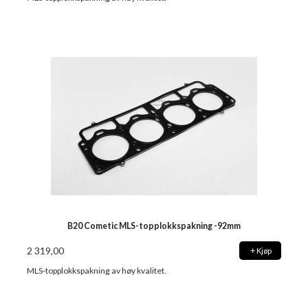
B20 Cometic MLS-topplokkspakning -92mm
2 319,00
Kjøp
MLS-topplokkspakning av høy kvalitet.