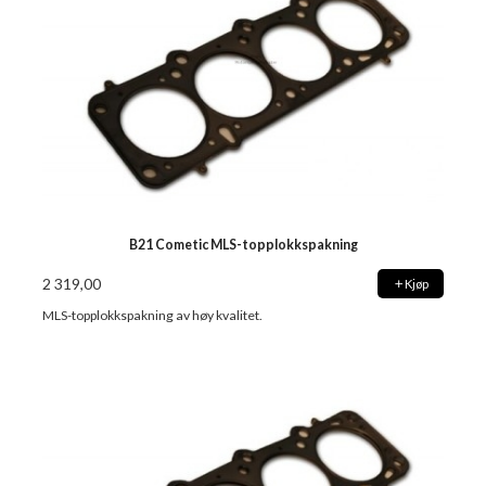
B21 Cometic MLS-topplokkspakning
2 319,00
Kjøp
MLS-topplokkspakning av høy kvalitet.