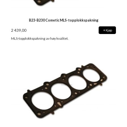
B23-B230 Cometic MLS-topplokkspakning
2 439,00
Kjøp
MLS-topplokkspakning av høy kvalitet.