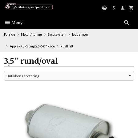
Gå
til
innholdet
Meny
Forside
Motor / tuning
Eksossystem
Lyddemper
Apple /KL Racing 2,5-5,0" Race
Rustfritt
3,5'' rund/oval