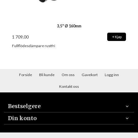
3,5'' Ø 160mm
1 709,00
Kjøp
Fullflödesdämpare rustfri
Forside
Bli kunde
Om oss
Gavekort
Logg inn
Kontakt oss
Bestselgere
Din konto