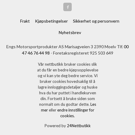
Frakt
Kjøpsbetingelser
Sikkerhet og personvern
Nyhetsbrev
Engs Motorsportprodukter AS Marisagveien 3 2390 Moelv Tlf.
00
47 46 76 44 98
- Foretaksregisteret 925 503 649
Vår nettbutikk bruker cookies slik
at du får en bedre kjøpsopplevelse
og vi kan yte deg bedre service. Vi
bruker cookies hovedsaklig til å
lagre innloggingsdetaljer og huske
hva du har puttet i handlekurven
din. Fortsett å bruke siden som
normalt om du godtar dette.
Les
mer
eller
endre innstillinger for
cookies.
Powered by
24Nettbutikk