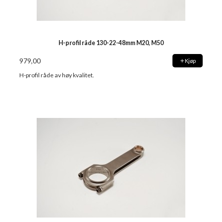
H-profil råde 130-22-48mm M20, M50
979,00
Kjøp
H-profil råde av høy kvalitet.