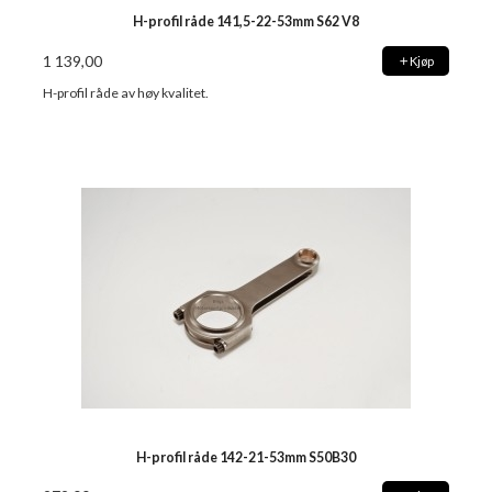
H-profil råde 141,5-22-53mm S62 V8
1 139,00
Kjøp
H-profil råde av høy kvalitet.
H-profil råde 142-21-53mm S50B30