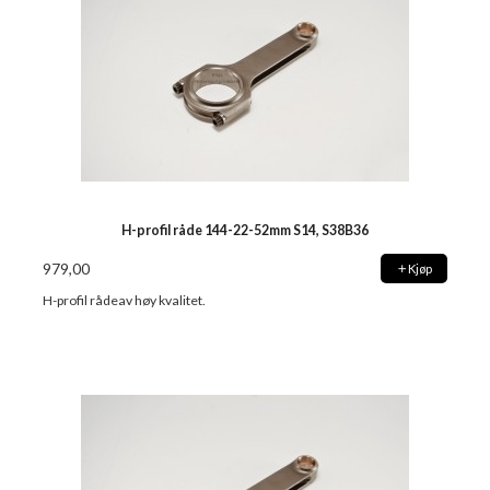
H-profil råde 144-22-52mm S14, S38B36
979,00
Kjøp
H-profil rådeav høy kvalitet.