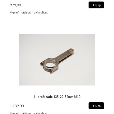
979,00
Kjøp
H-profil råde av høy kvalitet.
H-profil råde 135-22-52mm M10
1 139,00
Kjøp
H-profil råde av høy kvalitet.