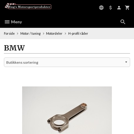
Gå
til
innholdet
Meny
Forside
Motor / tuning
Motordeler
H-profil råder
BMW