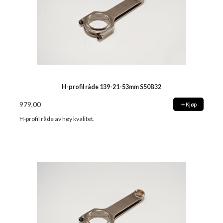
H-profil råde 139-21-53mm S50B32
979,00
Kjøp
H-profil råde av høy kvalitet.