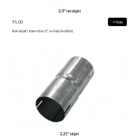
2,0'' rørskjøt
95,00
Kjøp
Rørskjøt i størrelse 2" av høy kvalitet.
2,25'' skjøt