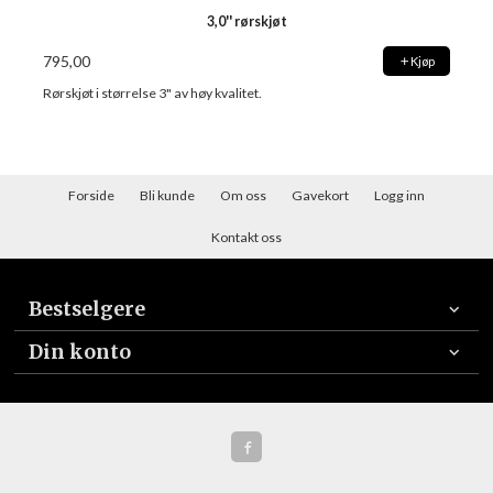
3,0'' rørskjøt
795,00
Kjøp
Rørskjøt i størrelse 3" av høy kvalitet.
Forside
Bli kunde
Om oss
Gavekort
Logg inn
Kontakt oss
Bestselgere
Din konto