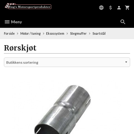
Gå
til
innholdet
Meny
Forside
Motor / tuning
Eksossystem
Stegmuffer
Svartstål
Rørskjøt