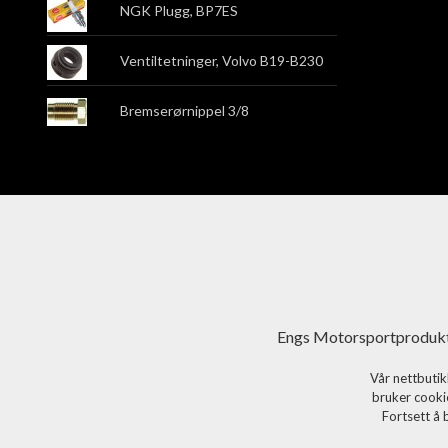
NGK Plugg, BP7ES
Ventiltetninger, Volvo B19-B230
Bremserørnippel 3/8
Engs Motorsportprodukt
Vår nettbutik
bruker cookie
Fortsett å