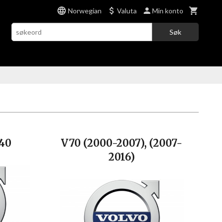
Norwegian
Valuta
Min konto
Søk
940
V70 (2000-2007), (2007-
2016)