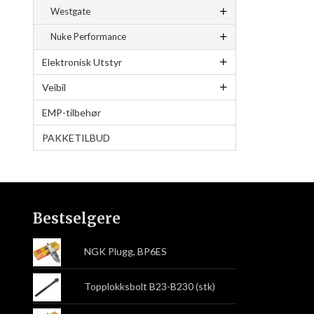
Westgate
Nuke Performance
Elektronisk Utstyr
Veibil
EMP-tilbehør
PAKKETILBUD
Bestselgere
NGK Plugg, BP6ES
Topplokksbolt B23-B230 (stk)