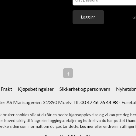
G
Frakt
Kjøpsbetingelser
Sikkerhet og personvern
Nyhetsbr
er AS Marisagveien 3 2390 Moelv Tlf.
00 47 46 76 44 98
- Foreta
k bruker cookies slik at du får en bedre kjøpsopplevelse og vi kan yte deg bed
s hovedsaklig til å lagre innloggingsdetaljer og huske hva du har puttet i han
 bruke siden som normalt om du godtar dette.
Les mer
eller
endre innstillinger