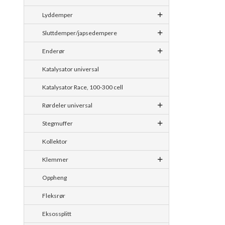
Lyddemper
Sluttdemper/japsedempere
Enderør
Katalysator universal
Katalysator Race, 100-300 cell
Rørdeler universal
Stegmuffer
Kollektor
Klemmer
Oppheng
Fleksrør
Eksossplitt