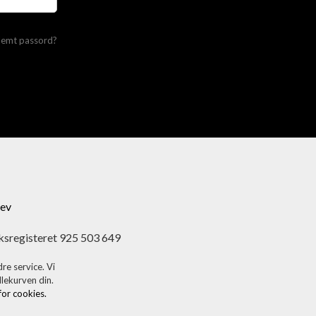
lemt passord?
ev
ksregisteret 925 503 649
re service. Vi
dlekurven din.
 for cookies.