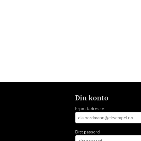
Din konto
E-postadresse
Ditt passord