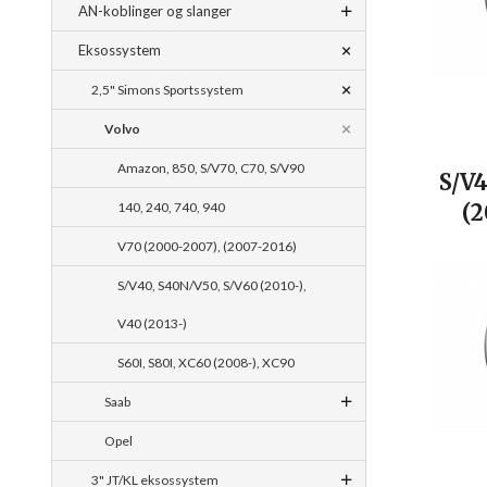
AN-koblinger og slanger
Eksossystem
2,5" Simons Sportssystem
Volvo
Amazon, 850, S/V70, C70, S/V90
S/V4
140, 240, 740, 940
(2
V70 (2000-2007), (2007-2016)
S/V40, S40N/V50, S/V60 (2010-),
V40 (2013-)
S60I, S80I, XC60 (2008-), XC90
Saab
Opel
3" JT/KL eksossystem