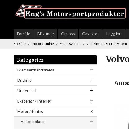
Gå
til
innholdet
Forside
Bli kunde
Om oss
Gavekort
Logg inn
Forside
Motor / tuning
Eksossystem
2,5" Simons Sportssystem
Volv
Kategorier
Bremser/håndbrems
Drivlinje
Amaz
Understell
Eksteriør / Interiør
Motor / tuning
Adapterplater