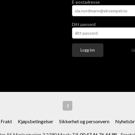
E-postadresse
Ditt passord
G
Frakt
Kjøpsbetingelser
Sikkerhet og personvern
Nyhetsbr
er AS Marisagveien 3 2390 Moelv Tlf.
00 47 46 76 44 98
- Foreta