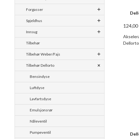
Forgasser
Dell
Spjeldhus
124,00
Innsug
Akselera
Dellorto
Tilbehør
Tilbehør Weber/Fajs
Tilbehør Dellorto
Bensindyse
Luftdyse
Lavfartsdyse
Emulsjonsrør
Nåleventil
Pumpeventil
Dell