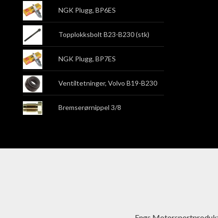
NGK Plugg, BP6ES
Topplokksbolt B23-B230 (stk)
NGK Plugg, BP7ES
Ventiltetninger, Volvo B19-B230
Bremserørnippel 3/8
Engs Motorsportprodukt