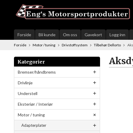
Gå
til
innholdet
Forside
Bli kunde
Om oss
Gavekort
Logg inn
Forside
Motor / tuning
Drivstoffsystem
Tilbehør Dellorto
Ak
Aksd
Kategorier
Bremser/håndbrems
Drivlinje
Understell
Eksteriør / Interiør
Motor / tuning
Adapterplater