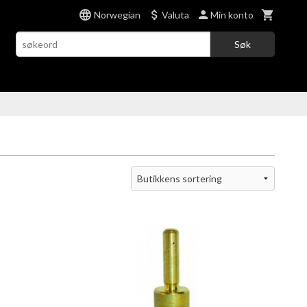
Norwegian
Valuta
Min konto
Søk