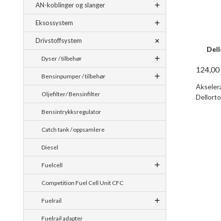
AN-koblinger og slanger
Eksossystem
Drivstoffsystem
Dell
Dyser / tilbehør
124,00
Bensinpumper / tilbehør
Akselera
Oljefilter/ Bensinfilter
Dellorto
Bensintrykksregulator
Catch tank / oppsamlere
Diesel
Fuelcell
Competition Fuel Cell Unit CFC
Fuelrail
Fuelrail adapter