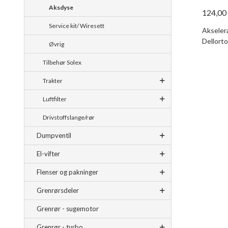
Aksdyse
124,00
Service kit/ Wiresett
Akselera
Dellorto
Øvrig
Tilbehør Solex
Trakter
Luftfilter
Drivstoffslange/rør
Dumpventil
El-vifter
Flenser og pakninger
Grenrørsdeler
Grenrør - sugemotor
Grenrør - turbo