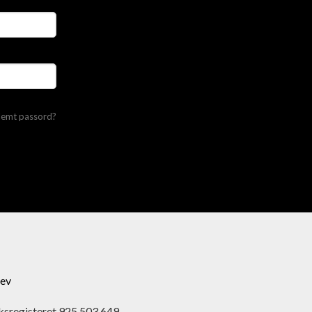
lemt passord?
ev
ksregisteret 925 503 649