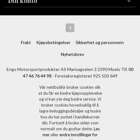
Din konto
Frakt
Kjøpsbetingelser
Sikkerhet og personvern
Nyhetsbrev
Engs Motorsportprodukter AS Marisagveien 3 2390 Moelv Tlf.
00
47 46 76 44 98
- Foretaksregisteret 925 503 649
Vår nettbutikk bruker cookies slik
at du får en bedre kjøpsopplevelse
og vi kan yte deg bedre service. Vi
bruker cookies hovedsaklig til å
lagre innloggingsdetaljer og huske
hva du har puttet i handlekurven
din. Fortsett å bruke siden som
normalt om du godtar dette.
Les
mer
eller
endre innstillinger for