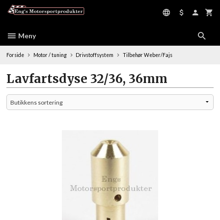
Gå
til
innholdet
Meny
Forside
Motor / tuning
Drivstoffsystem
Tilbehør Weber/Fajs
Lavfartsdyse 32/36, 36mm