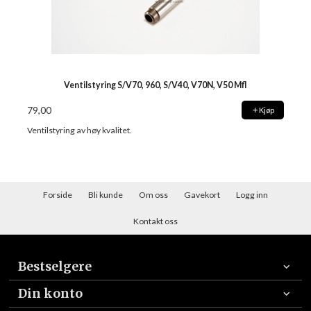
Ventilstyring S/V70, 960, S/V40, V70N, V50 Mfl
79,00
Kjøp
Ventilstyring av høy kvalitet.
Forside
Bli kunde
Om oss
Gavekort
Logg inn
Kontakt oss
Bestselgere
Din konto