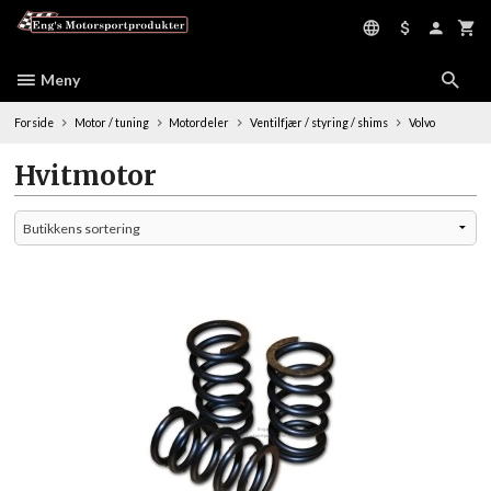
Gå
til
innholdet
Meny
Forside
Motor / tuning
Motordeler
Ventilfjær / styring / shims
Volvo
Hvitmotor