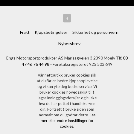
Frakt
Kjøpsbetingelser
Sikkerhet og personvern
Nyhetsbrev
Engs Motorsportprodukter AS Marisagveien 3 2390 Moelv Tlf.
00
47 46 76 44 98
- Foretaksregisteret 925 503 649
Vår nettbutikk bruker cookies slik
at du får en bedre kjøpsopplevelse
og vi kan yte deg bedre service. Vi
bruker cookies hovedsaklig til å
lagre innloggingsdetaljer og huske
hva du har puttet i handlekurven
din. Fortsett å bruke siden som
normalt om du godtar dette.
Les
mer
eller
endre innstillinger for
cookies.