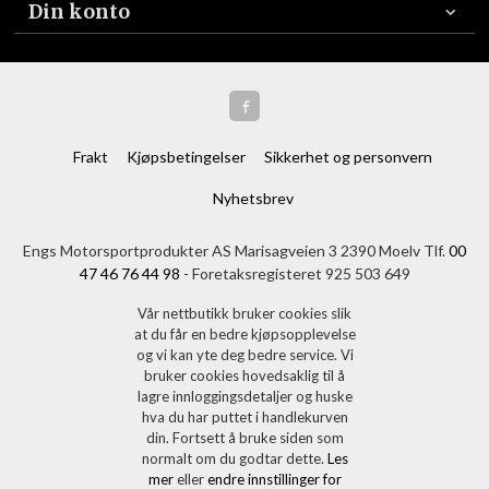
Din konto
Frakt
Kjøpsbetingelser
Sikkerhet og personvern
Nyhetsbrev
Engs Motorsportprodukter AS Marisagveien 3 2390 Moelv Tlf.
00
47 46 76 44 98
- Foretaksregisteret 925 503 649
Vår nettbutikk bruker cookies slik
at du får en bedre kjøpsopplevelse
og vi kan yte deg bedre service. Vi
bruker cookies hovedsaklig til å
lagre innloggingsdetaljer og huske
hva du har puttet i handlekurven
din. Fortsett å bruke siden som
normalt om du godtar dette.
Les
mer
eller
endre innstillinger for