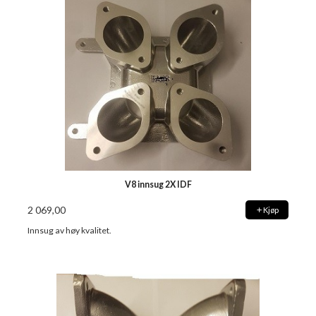
V8 innsug 2X IDF
2 069,00
Kjøp
Innsug av høy kvalitet.