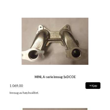
MINI, A-serie innsug 1xDCOE
1 069,00
Kjøp
Innsug av høy kvalitet.