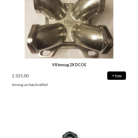
V8 innsug 2X DCOE
2 325,00
Kjøp
Innsug av høy kvalitet.