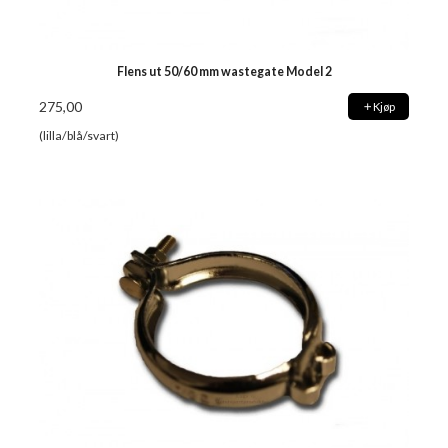
Flens ut 50/60 mm wastegate Model 2
275,00
Kjøp
(lilla/blå/svart)