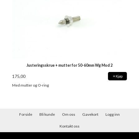
Justeringsskrue + mutter for 50-60mm Wg Mod 2
175,00
Kjøp
Med mutter og O-ring
Forside
Bli kunde
Om oss
Gavekort
Logg inn
Kontakt oss