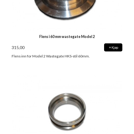
Flens i 60 mm wastegate Model 2
315,00
Kjøp
Flens inn for Model 2 Wastegate HKS-stil 60mm.