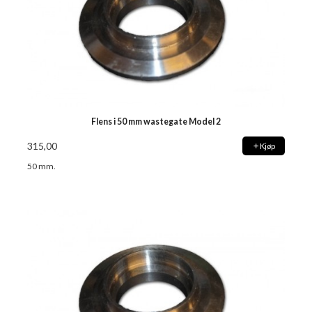
Flens i 50 mm wastegate Model 2
315,00
Kjøp
50 mm.