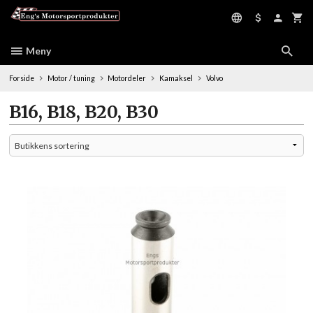
Gå
til
innholdet
Meny
Forside
Motor / tuning
Motordeler
Kamaksel
Volvo
B16, B18, B20, B30